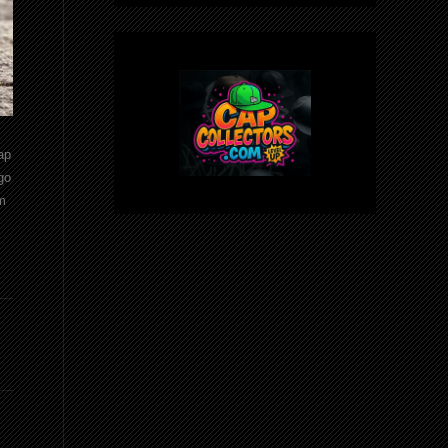
ap
go
m