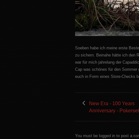
Soeben habe ich meine erste Best
zu sichern. Beinahe hätte ich den 
war für mich jahrelang der Capaddi
Cap was schönes für den Sommer ge
euch in Form eines Store-Checks b
New Era - 100 Years
Anniversary - Pokerset
You must be logged in to post a c