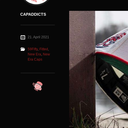
CAPADDICTS
21. April 2021
59Fifty
,
Fitted
,
New Era
,
New
Era Caps