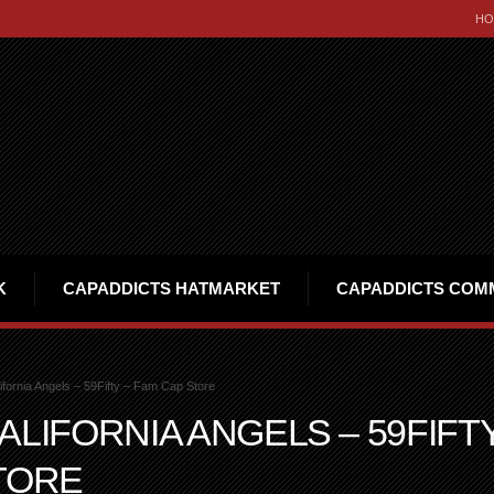
HO
K
CAPADDICTS HATMARKET
CAPADDICTS COM
ifornia Angels – 59Fifty – Fam Cap Store
ALIFORNIA ANGELS – 59FIFT
TORE