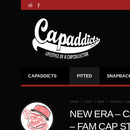
CAPADDICTS
FITTED
SNAPBAC
Home
2021
April
New Era – Cal
NEW ERA – C
– FAM CAP S