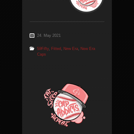
24. May 2021
59Fifty
,
Fitted
,
New Era
,
New Era
Caps