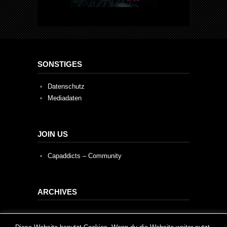
SONSTIGES
Datenschutz
Mediadaten
JOIN US
Capaddicts – Community
ARCHIVES
Archives
This website uses cookies to improve your experience. We'll