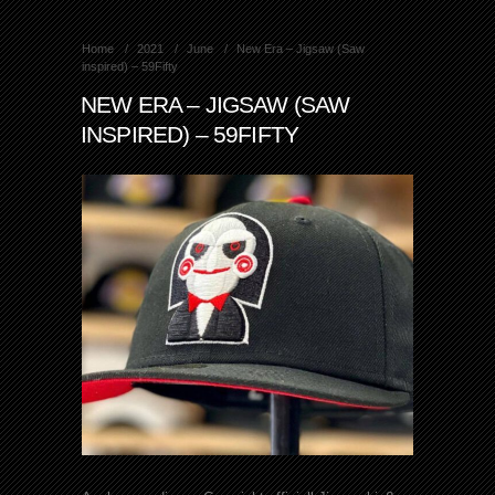
Home
2021
June
New Era – Jigsaw (Saw
inspired) – 59Fifty
NEW ERA – JIGSAW (SAW
INSPIRED) – 59FIFTY