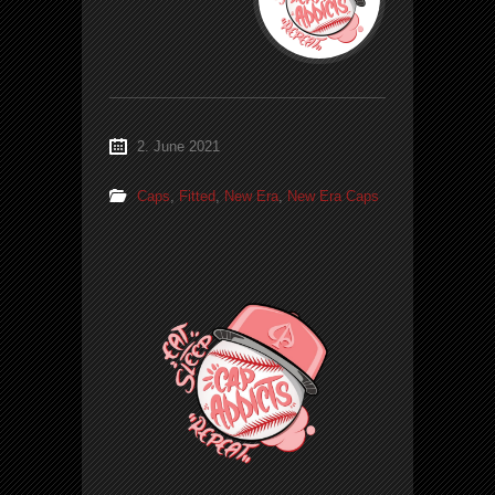
2. June 2021
Caps
,
Fitted
,
New Era
,
New Era Caps