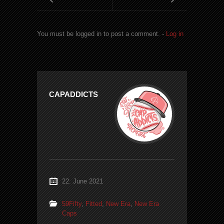
You must be logged in to post a comment. -
Log in
CAPADDICTS
22. June 2021
59Fifty
,
Fitted
,
New Era
,
New Era
Caps