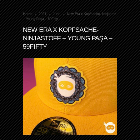
Home
2021
June
New Era x Kopfsache- Ninjastoff
– Young Paşa – 59Fifty
NEW ERA X KOPFSACHE-
NINJASTOFF – YOUNG PAŞA –
59FIFTY