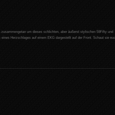
 zusammengetan um dieses schlichten, aber äußerst stylischen 59Fifty und
eines Herzschlages auf einem EKG dargestellt auf der Front. Schaut sie eu