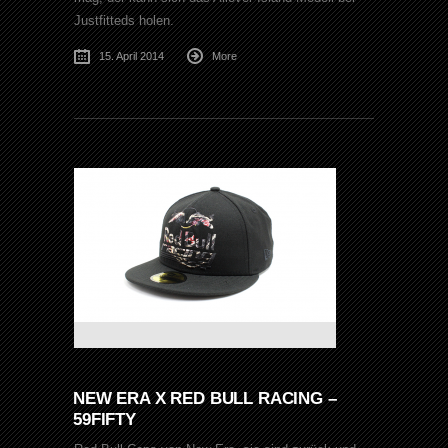
Justfitteds holen.
15. April 2014
More
NEW ERA X RED BULL RACING –
59FIFTY