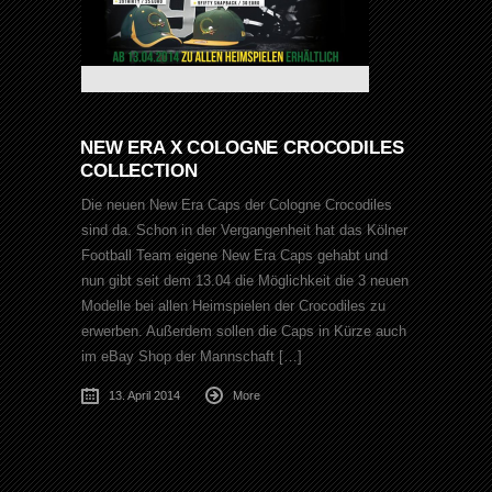
NEW ERA X COLOGNE CROCODILES
COLLECTION
Die neuen New Era Caps der Cologne Crocodiles
sind da. Schon in der Vergangenheit hat das Kölner
Football Team eigene New Era Caps gehabt und
nun gibt seit dem 13.04 die Möglichkeit die 3 neuen
Modelle bei allen Heimspielen der Crocodiles zu
erwerben. Außerdem sollen die Caps in Kürze auch
im eBay Shop der Mannschaft […]
13. April 2014
More