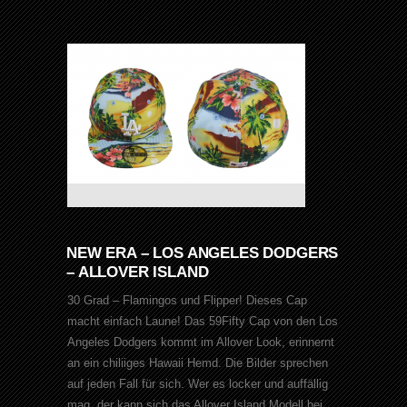
NEW ERA – LOS ANGELES DODGERS
– ALLOVER ISLAND
30 Grad – Flamingos und Flipper! Dieses Cap
macht einfach Laune! Das 59Fifty Cap von den Los
Angeles Dodgers kommt im Allover Look, erinnernt
an ein chiliiges Hawaii Hemd. Die Bilder sprechen
auf jeden Fall für sich. Wer es locker und auffällig
mag, der kann sich das Allover Island Modell bei