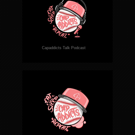
Capaddicts Talk Podcast