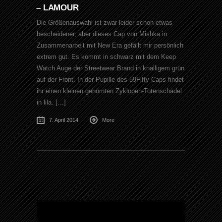
– LAMOUR
Die Größenauswahl ist zwar leider schon etwas
bescheidener, aber dieses Cap von Mishka in
Zusammenarbeit mit New Era gefällt mir persönlich
extrem gut. Es kommt in schwarz mit dem Keep
Watch Auge der Streetwear Brand in knalligem grün
auf der Front. In der Pupille des 59Fifty Caps findet
ihr einen kleinen gehörnten Zyklopen-Totenschädel
in lila. […]
7. April 2014
More