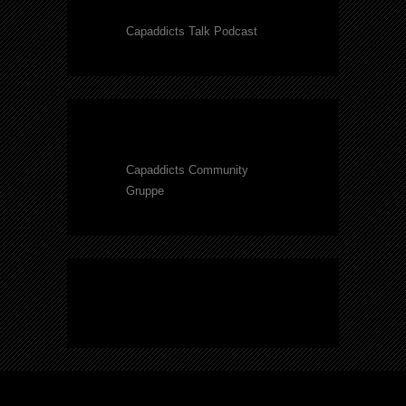
Capaddicts Talk Podcast
Capaddicts Community
Gruppe