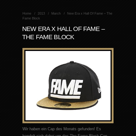
Home
2013
March
New Era x Hall Of Fame – The
Fame Block
NEW ERA X HALL OF FAME –
THE FAME BLOCK
Wir haben ein Cap des Monats gefunden! Es
handelt sich dabei um das The Fame Block Cap