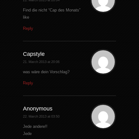
21. March 2013 at 20:04
Find die nicht “Cap des Monats”
like
Reply
Capstyle
21. March 2013 at 20:06
was wäre dein Vorschlag?
Reply
Anonymous
22. March 2013 at 03:50
Jede andere!!
Jede