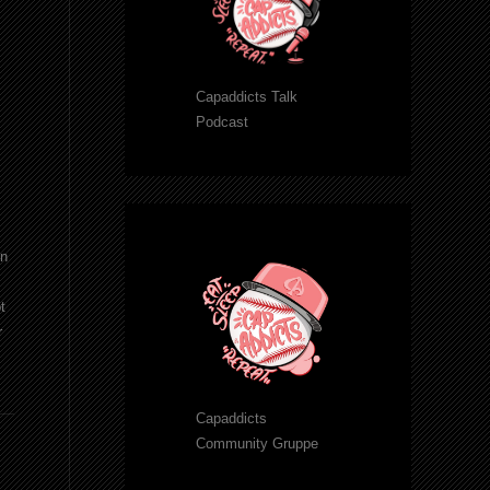
Capaddicts Talk
Podcast
en
t
r
Capaddicts
Community Gruppe