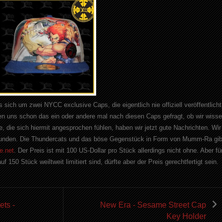
s sich um zwei NYCC exclusive Caps, die eigentlich nie offiziell veröffentlicht
en uns schon das ein oder andere mal nach diesen Caps gefragt, ob wir wiss
le, die sich hiermit angesprochen fühlen, haben wir jetzt gute Nachrichten. Wir
efunden. Die Thundercats und das böse Gegenstück in Form von Mumm-Ra gib
ne.net
. Der Preis ist mit 100 US-Dollar pro Stück allerdings nicht ohne. Aber fü
 150 Stück weiltweit limitiert sind, dürfte aber der Preis gerechtfertigt sein.
ts -
New Era - Sesame Street Cap
Key Holder