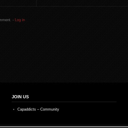
omment. -
Log in
JOIN US
Capaddicts – Community