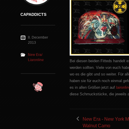
CAPADDICTS
8. December
2013
New Era/
Liaronline
Bei diesen beiden Fitteds handelt e
werden sollten. Viele von euch hab
wo es die gibt und so weiter. Für al
haben sie für euch noch einmal g
es in allen Größen jetzt auf
laironli
diese Schmuckstücke, die jeweils auf
New Era - New York Me
Walnut Camo