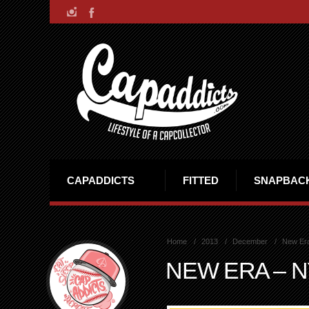
CAPADDICTS
FITTED
SNAPBAC
Home
2013
December
New Era
NEW ERA – N