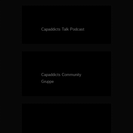
Capaddicts Talk Podcast
Capaddicts Community
Gruppe