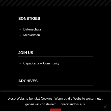
SONSTIGES
Datenschutz
Mediadaten
JOIN US
Capaddicts – Community
ARCHIVES
Archives
This website uses cookies to improve your experience. We'll
Diese Website benutzt Cookies. Wenn du die Website weiter nutzt,
gehen wir von deinem Einverständnis aus.
assume you're ok with this, but you can opt-out if you wish.