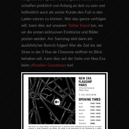
schaffen pünktlich von Anfang an dort zu sein und
hoffentlich auch als erster Kunde den Fuß in den
Laden setzen zu können. Wer das ganze verfolgen
will, kann dies auf unserem
Twitter Kanal
tun, wo
wir die ersten exklusiven Eindrücke und Bilder
posten werden. Am Samstag wird dann ein
ausführlicher Bericht folgen! Wer die Zeit bis der
Store in der 3 Rue de Charonne eröffnet im Blick
behalten will, kann dies auf der Seite von New Era
beim
offiziellen Countdown
tun!