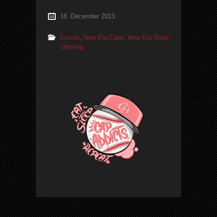
18. December 2013
Events
,
New Era Caps
,
New Era Store
Opening