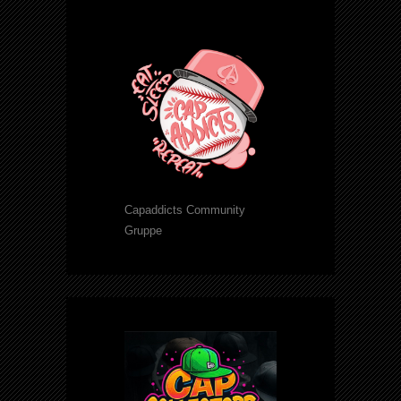
Capaddicts Community
Gruppe