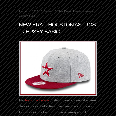
Home
2012
August
New Era – Houston Astros –
Jersey Basic
NEW ERA – HOUSTON ASTROS
– JERSEY BASIC
Bei
New Era Europe
findet ihr seit kurzem die neue
Jersey Basic Kollektion. Das Snapback von den
Houston Astros kommt in meliertem grau mit