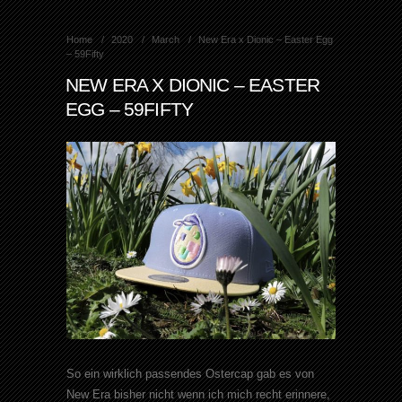
Home
2020
March
New Era x Dionic – Easter Egg
– 59Fifty
NEW ERA X DIONIC – EASTER
EGG – 59FIFTY
So ein wirklich passendes Ostercap gab es von
New Era bisher nicht wenn ich mich recht erinnere,