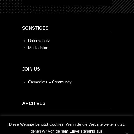
SONSTIGES
Datenschutz
Mediadaten
JOIN US
Capaddicts – Community
ARCHIVES
Archives
This website uses cookies to improve your experience. We'll
Diese Website benutzt Cookies. Wenn du die Website weiter nutzt,
gehen wir von deinem Einverständnis aus.
assume you're ok with this, but you can opt-out if you wish.