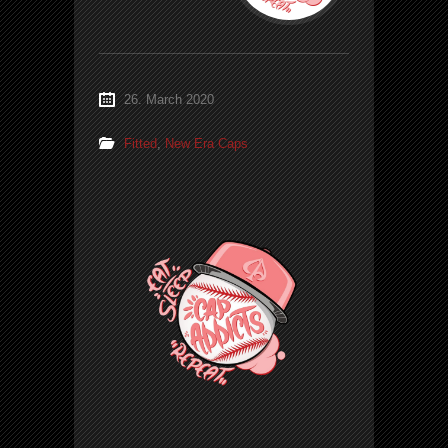
26. March 2020
Fitted
,
New Era Caps