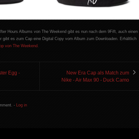
ter Hours Albums von The Weekend gibt es nun nach dem 9Fift, auch einen
er gibt es zum Cap eine Digital Copy vom Album zum Downloaden. Erhältlich
hop von The Weekend.
ter Egg -
New Era Cap als Match zum
Nike - Air Max 90 - Duck Camo
omment. -
Log in