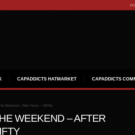
HO
K
CAPADDICTS HATMARKET
CAPADDICTS COM
he Weekend – After Hours – 59Fifty
THE WEEKEND – AFTER
IFTY