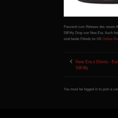
Passend zum Release des neuen Af
59Fifty Drop von New Era. Auch hi
sind beide Fitteds im US
Online-S
New Era x Dionic - Eas
59Fifty
You must be logged in to post a c