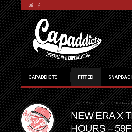
CAPADDICTS
FITTED
SNAPBAC
Home
2020
March
New Era x T
NEW ERA X 
HOURS – 59F