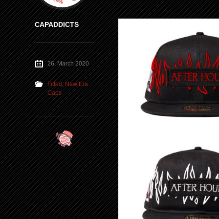
CAPADDICTS
26. March 2020
Fitted
,
New Era
Caps