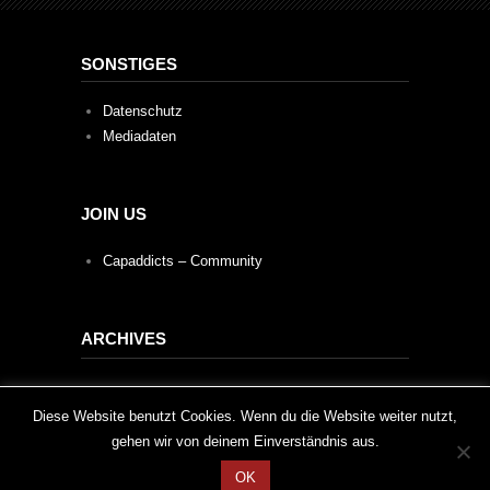
SONSTIGES
Datenschutz
Mediadaten
JOIN US
Capaddicts – Community
ARCHIVES
Archives
This website uses cookies to improve your experience. We'll
Diese Website benutzt Cookies. Wenn du die Website weiter nutzt,
gehen wir von deinem Einverständnis aus.
assume you're ok with this, but you can opt-out if you wish.
OK
Cookie settings
ACCEPT