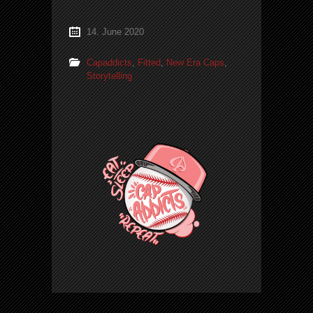
14. June 2020
Capaddicts
,
Fitted
,
New Era Caps
,
Storytelling