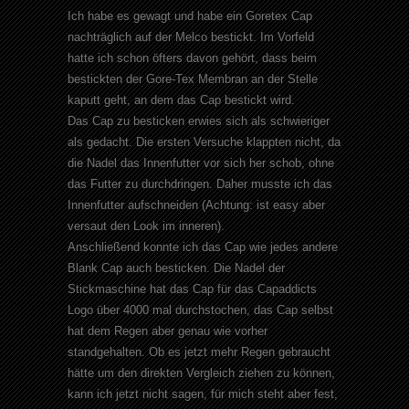
Ich habe es gewagt und habe ein Goretex Cap
nachträglich auf der Melco bestickt. Im Vorfeld
hatte ich schon öfters davon gehört, dass beim
bestickten der Gore-Tex Membran an der Stelle
kaputt geht, an dem das Cap bestickt wird.
Das Cap zu besticken erwies sich als schwieriger
als gedacht. Die ersten Versuche klappten nicht, da
die Nadel das Innenfutter vor sich her schob, ohne
das Futter zu durchdringen. Daher musste ich das
Innenfutter aufschneiden (Achtung: ist easy aber
versaut den Look im inneren).
Anschließend konnte ich das Cap wie jedes andere
Blank Cap auch besticken. Die Nadel der
Stickmaschine hat das Cap für das Capaddicts
Logo über 4000 mal durchstochen, das Cap selbst
hat dem Regen aber genau wie vorher
standgehalten. Ob es jetzt mehr Regen gebraucht
hätte um den direkten Vergleich ziehen zu können,
kann ich jetzt nicht sagen, für mich steht aber fest,