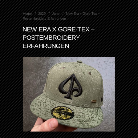
Home
2020
June
New Era x Gore-Tex –
Postembroidery Erfahrungen
NEW ERA X GORE-TEX –
POSTEMBROIDERY
ERFAHRUNGEN