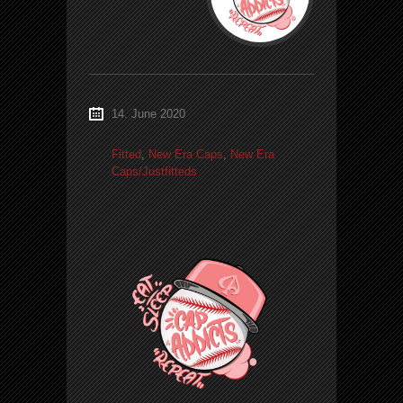
14. June 2020
Fitted
,
New Era Caps
,
New Era
Caps/Justfitteds