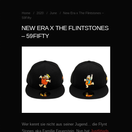
Home
2020
June
New Era x The Flintstones –
59Fifty
NEW ERA X THE FLINTSTONES
– 59FIFTY
Wer kennt sie nicht aus seiner Jugend… die Flynt
Stones aka Familie Feuerstein. Nun hat
Justfitteds