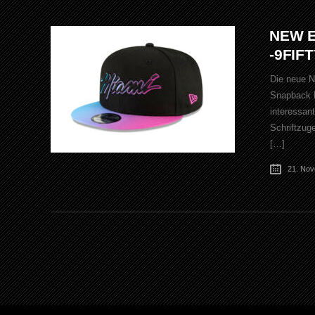
NEW E
-9FIF
Die neue N
Snapback R
interessan
Schriftzug
[…]
21. No