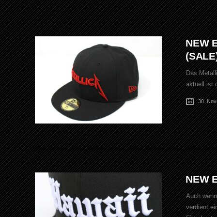
NEW E
(SALE
Das Metall
aktuell is
30. No
NEW E
Auch wenn 
verdient e