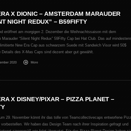
RA X DIONIC – AMSTERDAM MARAUDER
NT NIGHT REDUX” – B59FIFTY
nd eröffnet am morgigen 2. Dezember die Weihnachtssaison mit dem
Marauder “Silent Night Redux” 59Fifty Cap bei Hat Club. Das auf mindesten
limitierte New Era Cap aus schwarzem Suede mit Sandwich Visor wird 50$
e Details des X-Mas Caps sind dezent aber gut gewählt.
vember 2020
More
RA X DISNEY/PIXAR – PIZZA PLANET –
TY
um 29. November könnt ihr das tolle von Teamcollectivecaps entworfene Piz
 vorbestellen. Wir haben das Design Team nach ihrer Inspiration gefragt und
Antwort sinngemäß wie folgt übersetzt. Für das Pizza Planet Design haben si