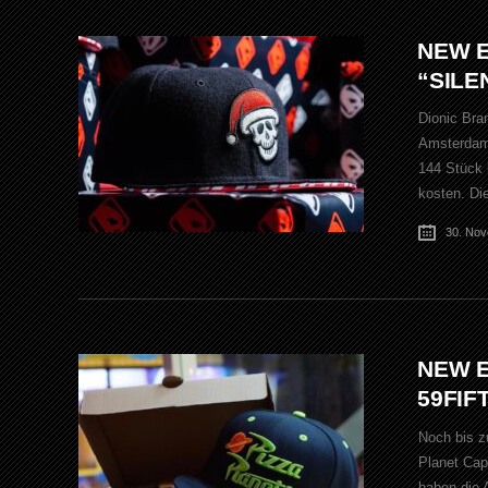
NEW E
“SILE
Dionic Bra
Amsterdam 
144 Stück 
kosten. Di
30. No
NEW E
59FIF
Noch bis z
Planet Cap
haben die 