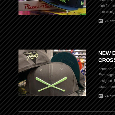
sich für di
eher wenig
24. No
NEW E
CROSS
heute hat C
Ehrentages
designen. 
lassen, de
21. No