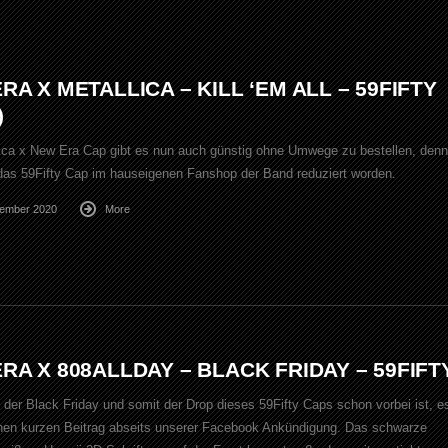
RA X METALLICA – KILL ‘EM ALL – 59FIFTY
)
ica x New Era Cap gibt es nun auch günstig ohne Umwege zu bestellen, denn
t das 59Fifty Cap im hauseigenen Fanshop der Band reduziert worden.
vember 2020
More
RA X 808ALLDAY – BLACK FRIDAY – 59FIFT
der Black Friday und somit der Drop dieses 59Fifty Caps schon vorbei ist, e
inen kurzen Beitrag abseits unserer Facebook Ankündigung. Das schwarze