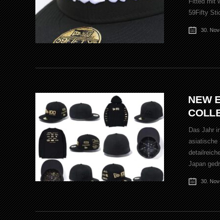
Fitted mit
59Fifty Sti
30. No
NEW E
COLL
Das Jahr i
asiatische
detailreic
Japan gedr
30. No