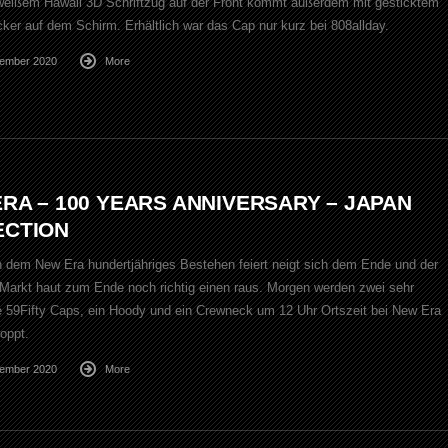
 weißem Hawaii 3D Schriftzug auf der Front kommt außerdem mit gesticktem
cker auf dem Schirm. Erhältlich war das Cap nur kurz bei 808allday.
vember 2020
More
RA – 100 YEARS ANNIVERSARY – JAPAN
ECTION
n dem New Era hundertjähriges Bestehen feiert neigt sich dem Ende und der
 Markt haut zum Ende noch richtig einen raus. Morgen werden zwei sehr
he 59Fifty Caps, ein Hoody und ein Crewneck um 12 Uhr Ortszeit bei New Era
oppt.
vember 2020
More