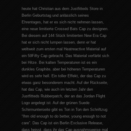
heute hat Christian aus dem Justfitteds Store in
Berlin Geburtstag und anlässlich seines
Ehrentages, hat er es sich nicht nehmen lassen,
eine neue limitierte Crossed Bats Cap zu designen.
Bei diesem auf 144 Stück limitierten New Era Cap
hat er sich nicht lumpen lassen, denn er hat
weltweit zum ersten mal Heatreactive Material auf
ein 59Fifty Cap gebracht. Das Material verfärbt sich
bei Hitze. Bei kalten Temperaturen ist es ein
dunkles Graphite, aber bei höheren Temperaturen
wird es sehr hell. Ein toller Effekt, der das Cap zu
etwas ganz besonderem macht. Auf der Rückseite,
hat das Cap, wie auch im letzten Jahr den
Justfitteds Rubberpatch, der an das Jordan Flight
Logo angelegt ist. Auf der grünen Suede
Schirmunterseite gibt es Ton in Ton den Schriftzug
“Ihm old enough to do better, young enough to not
care”. Das Cap ist ein Berlin Exclusive Release,
dass heisst, dass ihr das Cap ausnahmsweise mal