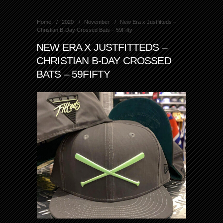
Home
2020
November
New Era x Justfitteds –
Christian B-Day Crossed Bats – 59Fifty
NEW ERA X JUSTFITTEDS –
CHRISTIAN B-DAY CROSSED
BATS – 59FIFTY