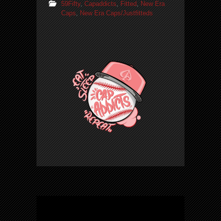
59Fifty
,
Capaddicts
,
Fitted
,
New Era
Caps
,
New Era Caps/Justfitteds