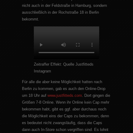
nicht auch in der Feldstraße in Hamburg, sondern
ausschließlich in der Rochstraße 18 in Berlin
bekommt.
Zeitraffer Effekt: Quelle Justfitteds
Instagram
Für alle die aber keine Möglichkeit hatten nach
Berlin zu kommen, gab es auch den Online-Drop
um 18 Uhr auf
www.justfitteds.com
. Dort gingen die
Größen 7-8 Online. Wenn ihr Online kein Cap mehr
bekommen habt, gibt es ggf. aber durchaus noch
die Möglichkeit eins der Caps zu bekommen, denn
es bedeutet nicht zwangsläufig, dass die Caps
dann auch In-Store schon vergriffen sind. Es lohnt