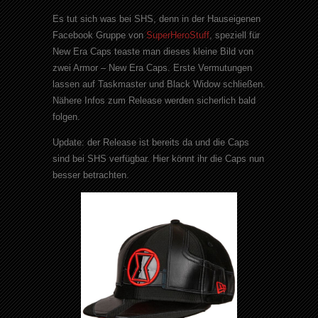
Es tut sich was bei SHS, denn in der Hauseigenen
Facebook Gruppe von
SuperHeroStuff
, speziell für
New Era Caps teaste man dieses kleine Bild von
zwei Armor – New Era Caps. Erste Vermutungen
lassen auf Taskmaster und Black Widow schließen.
Nähere Infos zum Release werden sicherlich bald
folgen.
Update: der Release ist bereits da und die Caps
sind bei SHS verfügbar. Hier könnt ihr die Caps nun
besser betrachten.