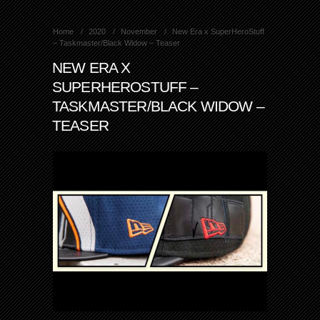
Home
2020
November
New Era x SuperHeroStuff
– Taskmaster/Black Widow – Teaser
NEW ERA X
SUPERHEROSTUFF –
TASKMASTER/BLACK WIDOW –
TEASER