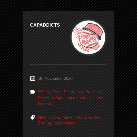
CAPADDICTS
18. November 2020
59Fifty
,
Caps
,
Fitted
,
New Era Caps
,
New Era Caps/superherostuff
,
super
hero stuff
black widow
,
marvel
,
New Era
,
New
Era Cap
,
taskmaster