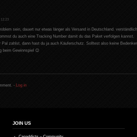
 12:23
Problem sein, dauert nur etwas länger als Versand in Deutschland. verständlich
kommst du auch eine Tracking Number damit du das Paket verfolgen kannst.
Pal zahlst, dann hast du ja auch Käuferschutz. Solltest also keine Bedenke
lg beim Gewinnspiel 😉
omment. -
Log in
JOIN US
Capaddicts – Community