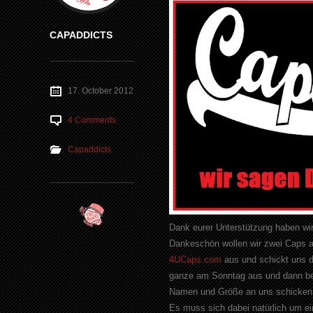
CAPADDICTS
17. October 2012
4 Comments
Capaddicts
Dank eurer Unterstützung haben wi
Dankeschön wollen wir zwei Caps a
4UCaps.com
aus und schickt uns d
ganze am Sonntag aus und dann best
Namen und Größe an uns schicken u
Es muss sich dabei natürlich um e