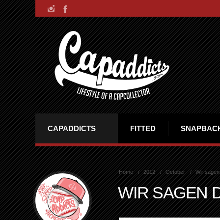
CAPADDICTS
FITTED
SNAPBAC
Home
2012
October
Wir sagen
WIR SAGEN D