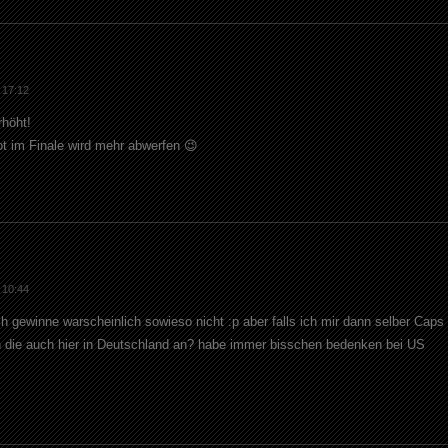
 17:12
rhöht!
t im Finale wird mehr abwerfen 😉
 10:44
h gewinne warscheinlich sowieso nicht :p aber falls ich mir dann selber Caps
 die auch hier in Deutschland an? habe immer bisschen bedenken bei US