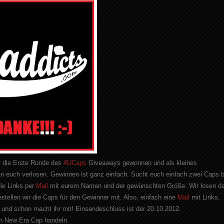
r die Erste Runde des
4UCaps
Giveaways gewonnen und als kleines
n euch verlosen. Gewinnen ist ganz einfach. Sucht euch einfach zwei Caps b
ie Links per
Mail
mit eurem Namen und der gewünschten Größe. Wir losen d
ellen wir die Caps für den Gewinner mit. Also, einfach eine
Mail
mit Links,
nd schon macht ihr mit! Einsendeschluss ist der 20.10.2012.
in New Era Cap handeln.