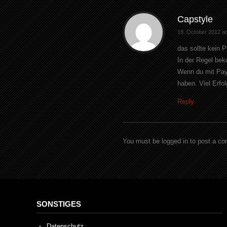
Capstyle
18. October 2012 at
das sollte kein 
In der Regel be
Wenn du mit Pay 
haben. Viel Erfo
Reply
You must be logged in to post a c
SONSTIGES
Datenschutz