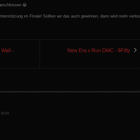
geschlossen 😀
Unterstützung im Finale! Sollten wir das auch gewinnen, dann wird mehr verlos
 Wall -
New Era x Run DMC - 9Fifty
 16:59