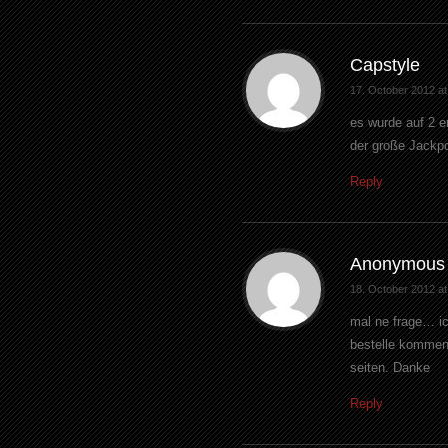
Capstyle
17. October 2012 at
es wurde auf 2 e
der große Jackpo
Reply
Anonymous
18. October 2012 at
mal ne frage… ic
bestelle kommen
seiten. Danke
Reply