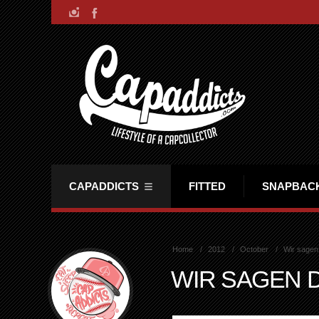
CAPADDICTS
FITTED
SNAPBAC
Home
2012
October
Wir sagen
WIR SAGEN D