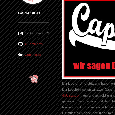
CAPADDICTS
17. October 2012
4 Comments
Capaddicts
Dank eurer Unterstützung haben wi
Dankeschön wollen wir zwei Caps a
4UCaps.com
aus und schickt uns d
ganze am Sonntag aus und dann best
Namen und Größe an uns schicken u
Es muss sich dabei natürlich um e