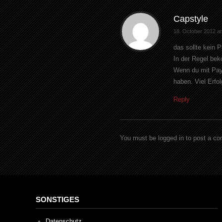
Capstyle
18. October 2012 at
das sollte kein 
In der Regel be
Wenn du mit Pay 
haben. Viel Erfo
Reply
You must be logged in to post a c
SONSTIGES
Datenschutz