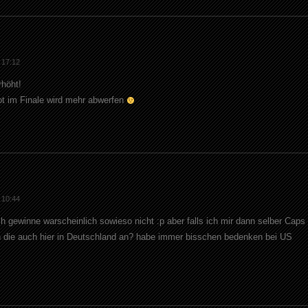
 17:12
rhöht!
ot im Finale wird mehr abwerfen
 10:44
h gewinne warscheinlich sowieso nicht :p aber falls ich mir dann selber Caps
 die auch hier in Deutschland an? habe immer bisschen bedenken bei US