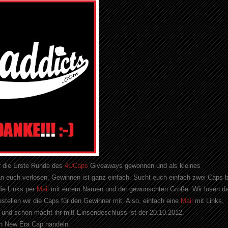
r die Erste Runde des
4UCaps
Giveaways gewonnen und als kleines
n euch verlosen. Gewinnen ist ganz einfach. Sucht euch einfach zwei Caps b
ie Links per
Mail
mit eurem Namen und der gewünschten Größe. Wir losen d
ellen wir die Caps für den Gewinner mit. Also, einfach eine
Mail
mit Links,
nd schon macht ihr mit! Einsendeschluss ist der 20.10.2012.
in New Era Cap handeln.