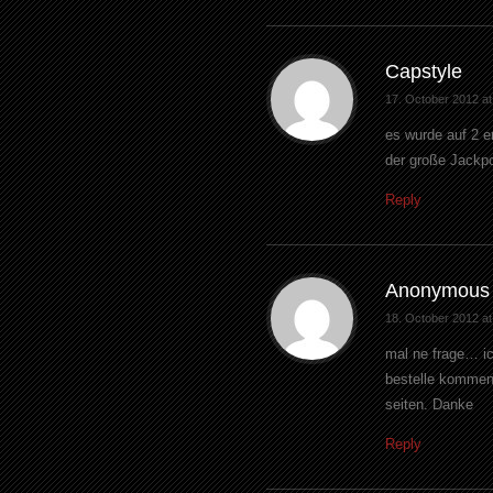
Capstyle
17. October 2012 at
es wurde auf 2 e
der große Jackp
Reply
Anonymous
18. October 2012 at
mal ne frage… ic
bestelle kommen
seiten. Danke
Reply