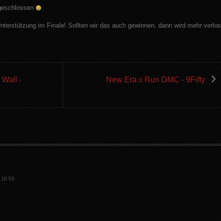
sgeschlossen
Unterstützung im Finale! Sollten wir das auch gewinnen, dann wird mehr verlos
 Wall -
New Era x Run DMC - 9Fifty
 16:59