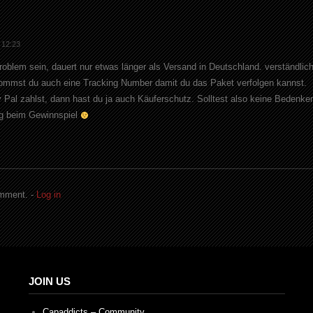
 12:23
Problem sein, dauert nur etwas länger als Versand in Deutschland. verständlich
kommst du auch eine Tracking Number damit du das Paket verfolgen kannst.
Pal zahlst, dann hast du ja auch Käuferschutz. Solltest also keine Bedenke
lg beim Gewinnspiel
omment. -
Log in
JOIN US
Capaddicts – Community